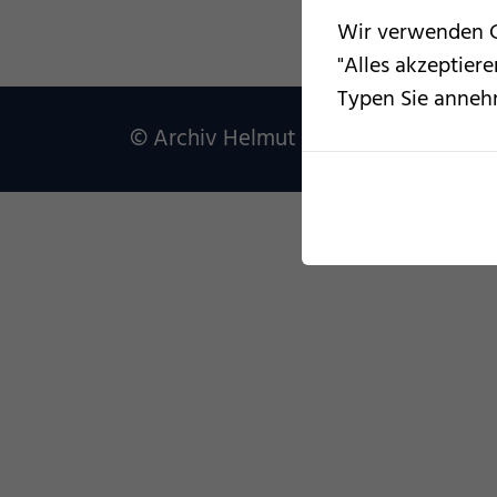
Wir verwenden Co
"Alles akzeptier
Typen Sie anneh
© Archiv Helmut Sturm 2020