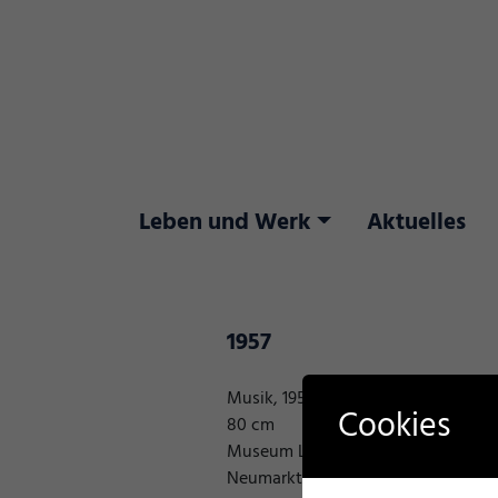
Skip
to
content
Leben und Werk
Aktuelles
1957
Musik, 1957, Öl auf Rupfen, 115 ×
Cookies
80 cm
Museum Lothar Fischer,
Neumarkt i.d.OPf.