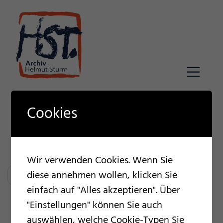
Skip
to
content
Cookies
1960
Martyrium II, 1960, Öl auf Leinwand, 150 × 140 cm
Archiv Helmut Sturm, München
Wir verwenden Cookies. Wenn Sie
Beitragsnavigation
1957
diese annehmen wollen, klicken Sie
1961
einfach auf "Alles akzeptieren". Über
"Einstellungen" können Sie auch
auswählen, welche Cookie-Typen Sie