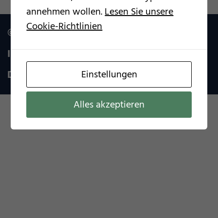
annehmen wollen.
Lesen Sie unsere
Cookie-Richtlinien
© Archiv Helmut Sturm 2020
Impressum
Datenschutzerklärung
Einstellungen
Alles akzeptieren